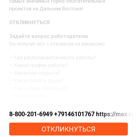
самых значимых горно-обогатительных
проектов на Дальнем Востоке!
ОТКЛИКНУТЬСЯ
Задайте вопрос работодателю
Он получит его с откликом на вакансию
— Где располагается место работы?
— Какой график работы?
— Вакансия открыта?
— Какая оплата труда?
— Как с вами связаться?
— Другой вопрос.
8-800-201-6949 +79146101767 https://max.
ОТКЛИКНУТЬСЯ