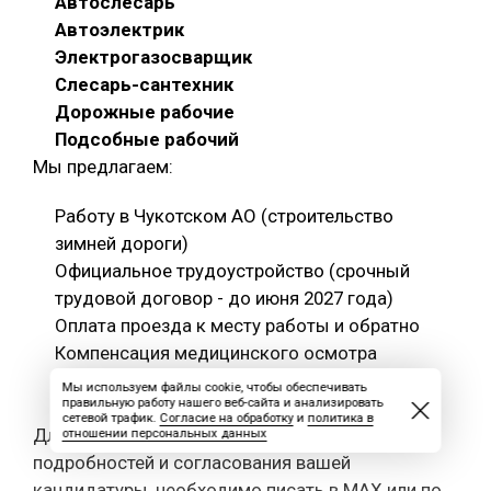
Автослесарь
Автоэлектрик
Электрогазосварщик
Слесарь-сантехник
Дорожные рабочие
Подсобные рабочий
Мы предлагаем:
Работу в Чукотском АО (строительство
зимней дороги)
Официальное трудоустройство (срочный
трудовой договор - до июня 2027 года)
Оплата проезда к месту работы и обратно
Компенсация медицинского осмотра
Проживание, питание и спецодежда
Мы используем файлы cookie, чтобы обеспечивать
правильную работу нашего веб-сайта и анализировать
предоставляются
сетевой трафик.
Согласие на обработку
и
политика в
Для записи на собеседование, уточнения
отношении персональных данных
подробностей и согласования вашей
кандидатуры, необходимо писать в МАХ или по