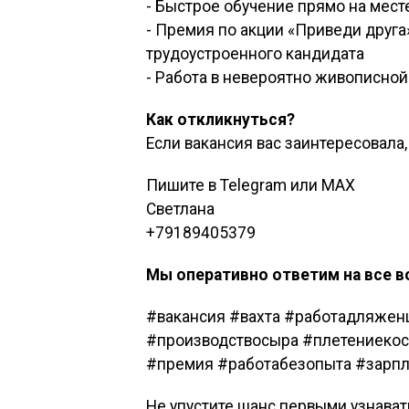
- Быстрое обучение прямо на месте
- Премия по акции «Приведи друга»
трудоустроенного кандидата
- Работа в невероятно живописной
Как откликнуться?
Если вакансия вас заинтересовала
Пишите в Telegram или MAX
Светлана
+79189405379
Мы оперативно ответим на все 
#вакансия #вахта #работадляже
#производствосыра #плетениекос
#премия #работабезопыта #зарпл
Не упустите шанс первыми узнава