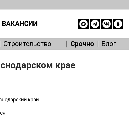
 ВАКАНСИИ
Строительство
Срочно
Блог
опасность
аснодарском крае
е
живание
Другое
аснодарский край
тся