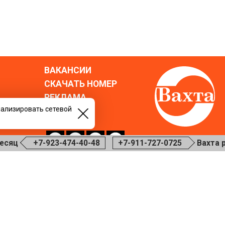
ВАКАНСИИ
СКАЧАТЬ НОМЕР
РЕКЛАМА
нализировать сетевой
БЛОГ
го пола.
+7-923-474-40-48
+7-911-727-0725
Вахта ру ООО 