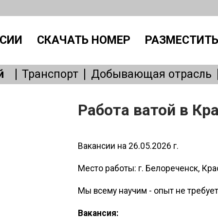
СИИ
СКАЧАТЬ НОМЕР
РАЗМЕСТИТЬ
й
Транспорт
Добывающая отрасль
Производство
IT, интернет
Административный персонал
Без
Работа ватой в Кр
Общепит
Медицина
Образовани
Бытовые услуги
Сервисное обслу
Вакансии на 26.05.2026 г.
Место работы: г. Белореченск, Кр
Мы всему научим - опыт не требуе
Вакансия: