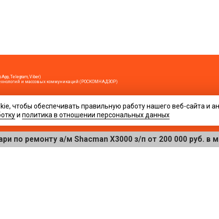
App, Telegram, Viber)
х технологий и массовых коммуникаций (РОСКОМНАДЗОР)
ie, чтобы обеспечивать правильную работу нашего веб-сайта и а
ирование возможно только при условии гиперссылки на сайт www.evahta.ru
кция не может нести ответственность за их содержание.
ботку
и
политика в отношении персональных данных
лежность к определенному полу (мужскому или женскому), вы можете претендовать независимо от ваше
ровать сетевой трафик.
 ремонту а/м Shacman X3000 з/п от 200 000 руб. в месяц
12+