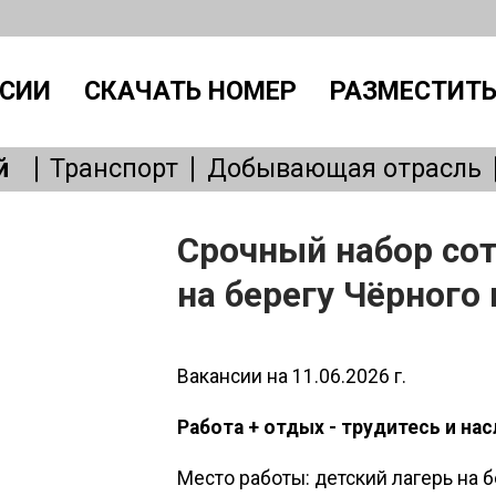
СИИ
СКАЧАТЬ НОМЕР
РАЗМЕСТИТЬ
й
Транспорт
Добывающая отрасль
Производство
IT, интернет
Административный персонал
Без
Срочный набор сот
Общепит
Медицина
Образовани
на берегу Чёрного 
Бытовые услуги
Сервисное обслу
Вакансии на 11.06.2026 г.
Работа + отдых - трудитесь и н
Место работы: детский лагерь на 