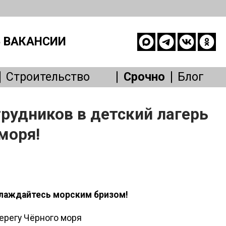
 ВАКАНСИИ
Строительство
Срочно
Блог
опасность
рудников в детский лагерь
е
моря!
живание
Другое
аслаждайтесь морским бризом!
берегу Чёрного моря