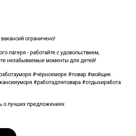
 вакансий ограничено!
го лагеря - работайте с удовольствием,
йте незабываемые моменты для детей!
#работауморя #чёрноеморе #повар #мойщик
кансииуморя #работадляповара #отдыхиработа
ть о лучших предложениях