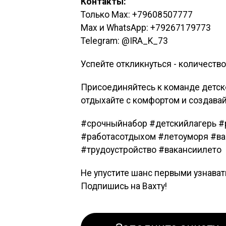
Контакты:
Только Max: +79608507777
Max и WhatsApp: +79267179773
Telegram: @IRA_K_73
Успейте откликнуться - количество
Присоединяйтесь к команде детско
отдыхайте с комфортом и создава
#срочныйнабор #детскийлагерь 
#работасотдыхом #летоуморя #ва
#трудоустройство #вакансиилето
Не упустите шанс первыми узнава
Подпишись на Вахту!