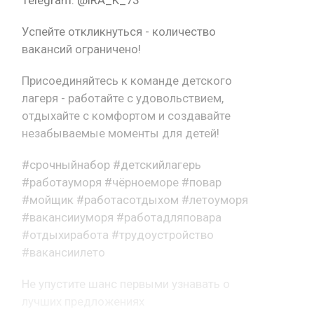
Успейте откликнуться - количество
вакансий ограничено!
Присоединяйтесь к команде детского
лагеря - работайте с удовольствием,
отдыхайте с комфортом и создавайте
незабываемые моменты для детей!
#срочныйнабор #детскийлагерь
#работауморя #чёрноеморе #повар
#мойщик #работасотдыхом #летоуморя
#вакансииуморя #работадляповара
#отдыхиработа #трудоустройство
#вакансиилето
Не упустите шанс первыми узнавать о
лучших предложениях