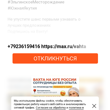
#ЭльгинскоеМесторождение
#ЮжнаяЯкутия
Не упустите шанс первыми узнавать о
лучших предложениях
Подпишись на Вахту!
+79236159416 https://max.ru/vahta
ОТКЛИКНУТЬСЯ
Мы используем файлы cookie, чтобы обеспечивать
правильную работу нашего веб-сайта и анализировать
сетевой трафик.
Согласие на обработку
и
политика в