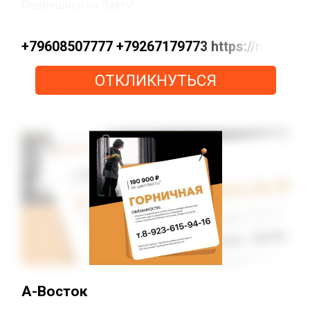
Подпишись на Вахту!
+79608507777 +79267179773 https://max.ru/
ОТКЛИКНУТЬСЯ
А-Восток