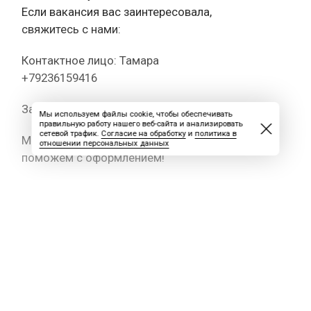
Если вакансия вас заинтересовала,
свяжитесь с нами:
Контактное лицо: Тамара
+79236159416
Задайте вопрос в MAX
Мы используем файлы cookie, чтобы обеспечивать
правильную работу нашего веб-сайта и анализировать
сетевой трафик.
Согласие на обработку
и
политика в
Мы оперативно ответим на все вопросы и
отношении персональных данных
поможем с оформлением!
#вакансия #горничная #вахта #АВосток
#ЭльгинскоеМесторождение
#ЮжнаяЯкутия
Не упустите шанс первыми узнавать о
лучших предложениях
Подпишись на Вахту!