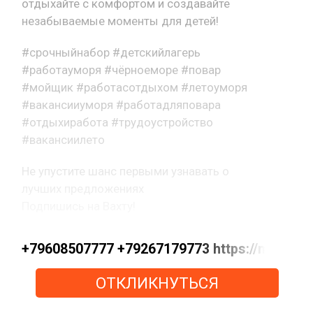
отдыхайте с комфортом и создавайте
незабываемые моменты для детей!
#срочныйнабор #детскийлагерь
#работауморя #чёрноеморе #повар
#мойщик #работасотдыхом #летоуморя
#вакансииуморя #работадляповара
#отдыхиработа #трудоустройство
#вакансиилето
Не упустите шанс первыми узнавать о
лучших предложениях
Подпишись на Вахту!
+79608507777 +79267179773 https://max.ru/
ОТКЛИКНУТЬСЯ