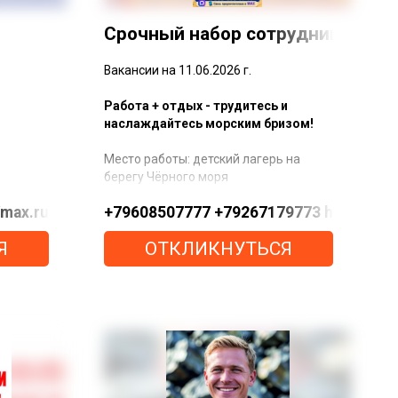
Срочный набор сотрудников в де
Вакансии на 11.06.2026 г.
Работа + отдых - трудитесь и
наслаждайтесь морским бризом!
Место работы: детский лагерь на
берегу Чёрного моря
Jl9f0mau7SYVUzHZTQ9pj241DtDxmjzt5Vy1vrgCuWLDxWBm
//max.ru/u/f9LHodD0cOLxAIDrh5k3s8Rxal3kv3PmePFfE
+79608507777 +79267179773 https://max
Открытые вакансии:
Я
ОТКЛИКНУТЬСЯ
Повар
Мойщик
з/плата за 21 день от 70 000 руб.
ие,
Мы предлагаем:
компенсацию проезда до места
работы и обратно
з
бесплатное питание