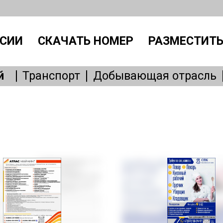
СИИ
СКАЧАТЬ НОМЕР
РАЗМЕСТИТЬ
й
Транспорт
Добывающая отрасль
Производство
IT, интернет
Административный персонал
Без
Общепит
Медицина
Образовани
Бытовые услуги
Сервисное обслу