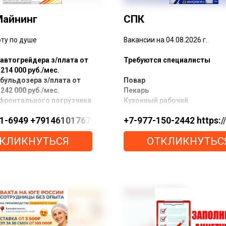
Майнинг
СПК
ту по душе
Вакансии на 04.08.2026 г.
автогрейдера з/плата от
Требуются специалисты
 214 000 руб./мес.
бульдозера з/плата от
Повар
 242 000 руб./мес.
Пекарь
фронтального погрузчика
Кухонный рабочий
 217 000 руб./мес.
Грузчик
1-6949 +79146101767 https://max.ru/u/f9LHodD0cO
+7-977-150-2442 https:
телескопического
Уборщик
 з/плата от 159 000 до
Кладовщик
КЛИКНУТЬСЯ
ОТКЛИКНУТЬС
б./мес.
Место работы: ЯНАО
специального
я с крановой установкой
Мы предлагаем:
5 500 руб./мес.
грузового автомобиля з/
Бесплатно: питание, проживан
79 000 до 187 000 руб./мес.
спецодежда
грузового автомобиля
Оплата: дороги туда-обратно,
аправщик) з/плата от 204
мед.осмотра
 000 руб./мес.
Выплата заработной платы бе