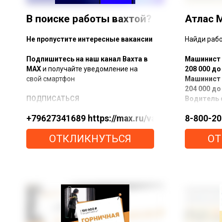
В поиске работы вахтой?
Атлас 
Не пропустите интересные вакансии
Найди рабо
Подпишитесь на наш канал Вахта в
Машинист 
МАХ
и получайте уведомление на
208 000 до
свой смартфон
Машинист 
204 000 до
ПОДПИСАТЬСЯ
Водитель 
з/плата до
+79627341689 https://max.ru/vahta
8-800-20
На канале max.ru/vahta в MAX мы:
Водитель 
погрузчика
ОТКЛИКНУТЬСЯ
ОТ
- собираем только реальные вакансии
172 000 ру
- проверяем работодателей
Водитель 
- публикуем честные условия — без
автомобил
«сюрпризов» после трудоустройства
з/плата 19
- делимся опытом и отвечаем на
Водитель 
вопросы
плата от 1
Водитель 
Подпишись, чтобы получать лучшие
(топливоз
предложения первым
000 до 230