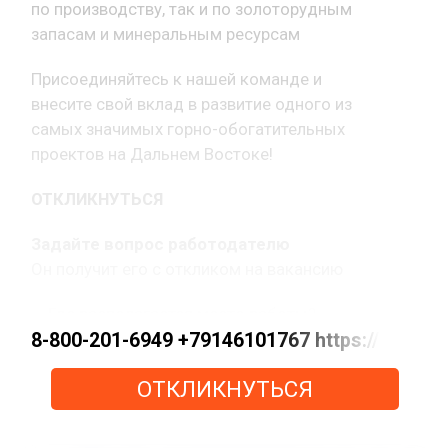
по производству, так и по золоторудным
запасам и минеральным ресурсам
Присоединяйтесь к нашей команде и
внесите свой вклад в развитие одного из
самых значимых горно-обогатительных
проектов на Дальнем Востоке!
ОТКЛИКНУТЬСЯ
Задайте вопрос работодателю
Он получит его с откликом на вакансию
— Где располагается место работы?
— Какой график работы?
8-800-201-6949 +79146101767 https://max.
— Вакансия открыта?
ОТКЛИКНУТЬСЯ
— Какая оплата труда?
— Как с вами связаться?
— Другой вопрос.