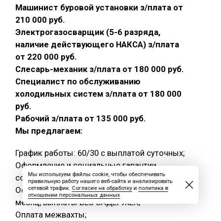
Машинист буровой установки з/плата от
210 000 руб.
Электрогазосварщик (5-6 разряда,
наличие действующего НАКСА) з/плата
от 220 000 руб.
Слесарь-механик з/плата от 180 000 руб.
Специалист по обслуживанию
холодильных систем з/плата от 180 000
руб.
Рабочий з/плата от 135 000 руб.
Мы предлагаем:
График работы: 60/30 с выплатой суточных;
Оформление и социальные гарантии
Мы используем файлы cookie, чтобы обеспечивать
согласно ТК РФ;
правильную работу нашего веб-сайта и анализировать
сетевой трафик.
Согласие на обработку
и
политика в
Официальную заработную плату 2 раза в
отношении персональных данных
месяц, выплаты БЕЗ ЗАДЕРЖЕК;
Оплата межвахты;