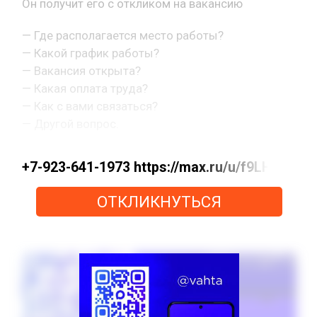
Он получит его с откликом на вакансию
— Где располагается место работы?
— Какой график работы?
— Вакансия открыта?
— Какая оплата труда?
— Как с вами связаться?
— Другой вопрос.
+7-923-641-1973 https://max.ru/u/f9LHod
ОТКЛИКНУТЬСЯ