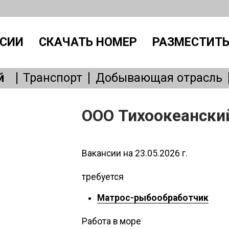
СИИ
СКАЧАТЬ НОМЕР
РАЗМЕСТИТЬ
й
Транспорт
Добывающая отрасль
Производство
IT, интернет
Административный персонал
Без
ООО Тихоокеански
Общепит
Медицина
Образовани
Бытовые услуги
Сервисное обслу
Вакансии на 23.05.2026 г.
требуется
Матрос-рыбообработчик
Работа в море