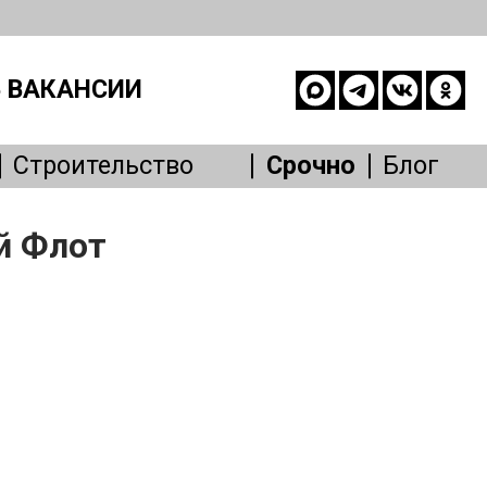
 ВАКАНСИИ
Строительство
Срочно
Блог
опасность
й Флот
е
живание
Другое