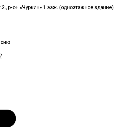
т.2., р-он «Чуркин» 1 эаж. (одноэтажное здание)
ансию
?