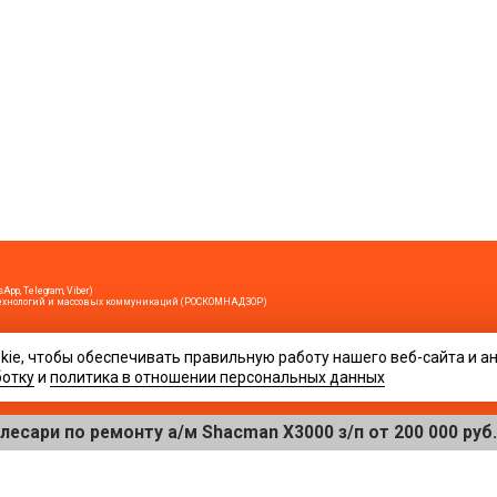
App, Telegram, Viber)
х технологий и массовых коммуникаций (РОСКОМНАДЗОР)
ie, чтобы обеспечивать правильную работу нашего веб-сайта и а
ирование возможно только при условии гиперссылки на сайт www.evahta.ru
кция не может нести ответственность за их содержание.
ботку
и
политика в отношении персональных данных
лежность к определенному полу (мужскому или женскому), вы можете претендовать независимо от ваше
ровать сетевой трафик.
ри по ремонту а/м Shacman X3000 з/п от 200 000 руб. в ме
12+