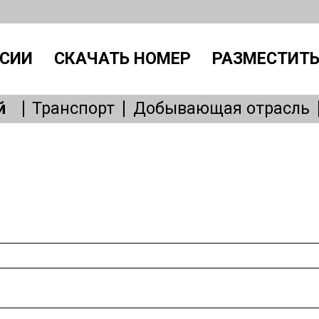
СИИ
СКАЧАТЬ НОМЕР
РАЗМЕСТИТЬ
й
Транспорт
Добывающая отрасль
Производство
IT, интернет
Административный персонал
Без
Общепит
Медицина
Образовани
Бытовые услуги
Сервисное обслу