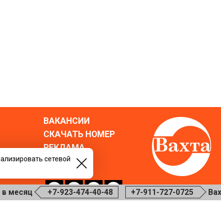
ВАКАНСИИ
СКАЧАТЬ НОМЕР
РЕКЛАМА
нализировать сетевой
БЛОГ
го пола.
сяц
+7-923-474-40-48
+7-911-727-0725
Вахта ру