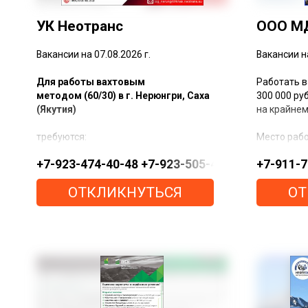
УК Неотранс
ООО М
Вакансии на 07.08.2026 г.
Вакансии на
Для работы вахтовым
Работать в
методом (60/30) в г. Нерюнгри, Саха
300 000 ру
(Якутия)
на крайнем
требуются:
Место рабо
+7-923-474-40-48 +7-923-505-41-41 +7-923-03
+7-911-
Водители кат. Д з/п 215 000 руб. в
Нам требую
месяц
ОТКЛИКНУТЬСЯ
ОТ
Водители кат. С з/п 260 000 руб. в
Водитель 
месяц
автотрансп
Слесари по ремонту а/м Shacman
руб. за сме
X3000 з/п от 200 000 руб. в месяц
Машинист 
По вопросам трудоустройства
плата 10 0
обращайтесь
Электросва
за смену (
Тел.:
+7-923-474-40-48
Мы предла