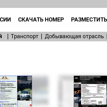
СИИ
СКАЧАТЬ НОМЕР
РАЗМЕСТИТЬ
й
Транспорт
Добывающая отрасль
Производство
IT, интернет
Административный персонал
Без
Общепит
Медицина
Образовани
Бытовые услуги
Сервисное обслу