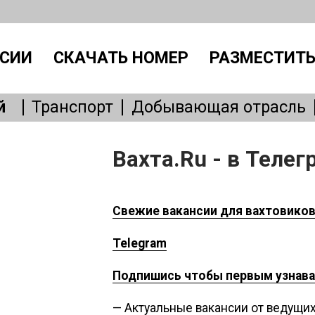
СИИ
СКАЧАТЬ НОМЕР
РАЗМЕСТИТЬ
й
Транспорт
Добывающая отрасль
Производство
IT, интернет
Административный персонал
Без
Вахта.Ru - в Телег
Общепит
Медицина
Образовани
Бытовые услуги
Сервисное обслу
Свежие вакансии для вахтовико
Telegram
Подпишись чтобы первым узнава
— Актуальные вакансии от ведущих