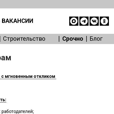
 ВАКАНСИИ
Строительство
Срочно
Блог
опасность
рам
е
живание
Другое
в с мгновенным откликом
ть:
 работодателей;