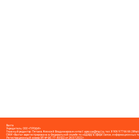
Вахта
Учредитель: ООО «ПРОФИ»
Главный редактор: Пятаев Алексей Владимирович e-mail:
epresse@mail.ru
тел. 8 906 977 66 66 (Whats
СМИ «Вахта» зарегистрирована в Федеральной службе по надзору в сфере связи, информационны
Регистрационный номер ЭЛ № ФС 77 - 83522 от 26.07.2022г.