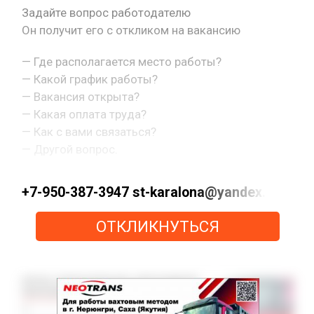
Задайте вопрос работодателю
Он получит его с откликом на вакансию
— Где располагается место работы?
— Какой график работы?
— Вакансия открыта?
— Какая оплата труда?
— Как с вами связаться?
— Другой вопрос.
+7-950-387-3947 st-karalona@yandex.ru htt
ОТКЛИКНУТЬСЯ