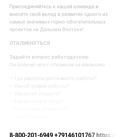
Присоединяйтесь к нашей команде и
внесите свой вклад в развитие одного из
самых значимых горно-обогатительных
проектов на Дальнем Востоке!
ОТКЛИКНУТЬСЯ
Задайте вопрос работодателю
Он получит его с откликом на вакансию
— Где располагается место работы?
— Какой график работы?
— Вакансия открыта?
— Какая оплата труда?
— Как с вами связаться?
— Другой вопрос.
8-800-201-6949 +79146101767 https://max.