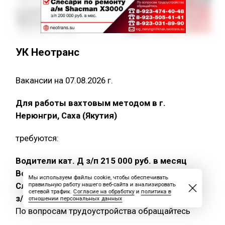
УК Неотранс
Вакансии на 07.08.2026 г.
Для работы вахтовым методом в г.
Нерюнгри, Саха (Якутия)
требуются:
Водители кат. Д з/п 215 000 руб. в месяц
Водители кат. С з/п 260 000 руб. в месяц
Мы используем файлы cookie, чтобы обеспечивать
Слесари по ремонту а/м Shacman X3000
правильную работу нашего веб-сайта и анализировать
сетевой трафик.
Согласие на обработку
и
политика в
з/п 200 000 руб. в месяц
отношении персональных данных
По вопросам трудоустройства обращайтесь