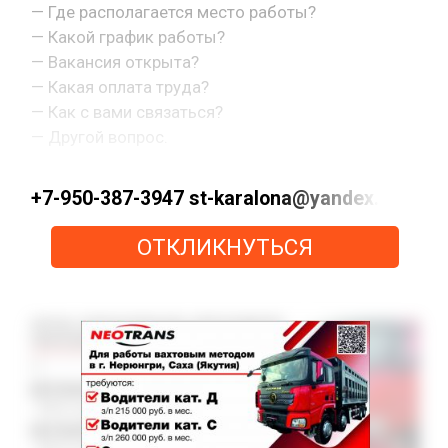
— Где располагается место работы?
— Какой график работы?
— Вакансия открыта?
— Какая оплата труда?
— Как с вами связаться?
— Другой вопрос.
+7-950-387-3947 st-karalona@yandex.ru htt
ОТКЛИКНУТЬСЯ