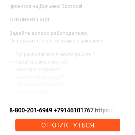
проектов на Дальнем Востоке!
ОТКЛИКНУТЬСЯ
Задайте вопрос работодателю
Он получит его с откликом на вакансию
— Где располагается место работы?
— Какой график работы?
— Вакансия открыта?
— Какая оплата труда?
— Как с вами связаться?
— Другой вопрос.
8-800-201-6949 +79146101767 https://max.
ОТКЛИКНУТЬСЯ