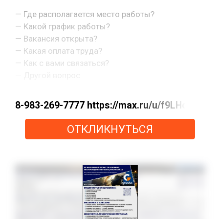
— Где располагается место работы?
— Какой график работы?
— Вакансия открыта?
— Какая оплата труда?
— Как с вами связаться?
— Другой вопрос.
8-983-269-7777 https://max.ru/u/f9LHod
ОТКЛИКНУТЬСЯ