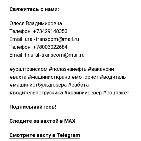
Свяжитесь с нами:
Олеся Владимировна
Телефон: +73429148353
Email: ural‑transcom@mail.ru
Телефон: +78003022684
Email: hr.ural‑transcom@mail.ru
#уралтранском #полазнанефть #вакансии
#вахта #машинисткрана #моторист #водитель
#машинистбульдозера #работа
#водительпогрузчика #крайнийсевер #соцпакет
Подписывайтесь!
Следите за вахтой в MAX
Смотрите вахту в Telegram