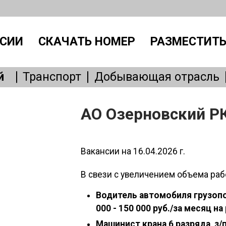
СИИ
СКАЧАТЬ НОМЕР
РАЗМЕСТИТЬ
й
Транспорт
Добывающая отрасль
Производство
IT, интернет
Административный персонал
Без
АО Озерновский Р
Общепит
Медицина
Образовани
Бытовые услуги
Сервисное обслу
Вакансии на 16.04.2026 г.
В свези с увеличением объема раб
Водитель автомобиля грузопо
000 - 150 000 руб./за месяц на
Машинист крана 6 разряда, з/п