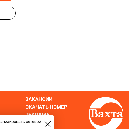
ВАКАНСИИ
СКАЧАТЬ НОМЕР
РЕКЛАМА
нализировать сетевой
БЛОГ
го пола.