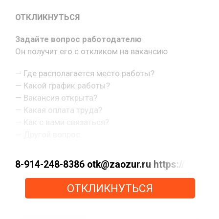
ОТКЛИКНУТЬСЯ
Задайте вопрос работодателю
Он получит его с откликом на вакансию
— Где располагается место работы?
— Какой график работы?
— Вакансия открыта?
— Какая оплата труда?
— Как с вами связаться?
— Другой вопрос.
8-914-248-8386 otk@zaozur.ru https://max.ru
ОТКЛИКНУТЬСЯ