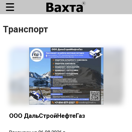
Транспорт
ООО ДальСтройНефтеГаз