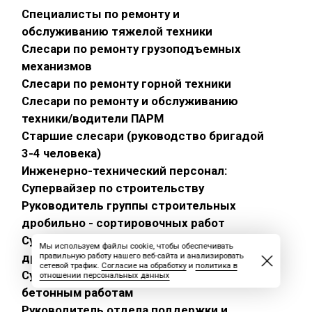
Специалисты по ремонту и
обслуживанию тяжелой техники
Слесари по ремонту грузоподъемных
механизмов
Слесари по ремонту горной техники
Слесари по ремонту и обслуживанию
техники/водители ПАРМ
Старшие слесари (руководство бригадой
3-4 человека)
Инженерно-технический персонал:
Супервайзер по строительству
Руководитель группы строительных
дробильно - сортировочных работ
Супервайзер по строительным
Мы используем файлы cookie, чтобы обеспечивать
дробильно - сортировочным работам
правильную работу нашего веб-сайта и анализировать
сетевой трафик.
Согласие на обработку
и
политика в
Супервайзер по общестроительным и
отношении персональных данных
бетонным работам
Руководитель отдела поддержки и