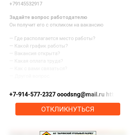
+79145532917
Задайте вопрос работодателю
Он получит его с откликом на вакансию
— Где располагается место работы?
— Какой график работы?
— Вакансия открыта?
— Какая оплата труда?
— Как с вами связаться?
— Другой вопрос.
+7-914-577-2327 ooodsng@mail.ru https://max
ОТКЛИКНУТЬСЯ