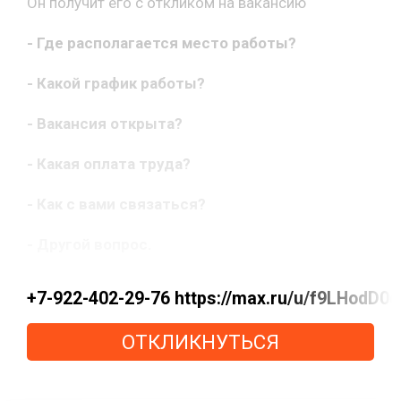
Он получит его с откликом на вакансию
- Где располагается место работы?
- Какой график работы?
- Вакансия открыта?
- Какая оплата труда?
- Как с вами связаться?
- Другой вопрос.
+7-922-402-29-76 https://max.ru/u/f9LHodD
ОТКЛИКНУТЬСЯ