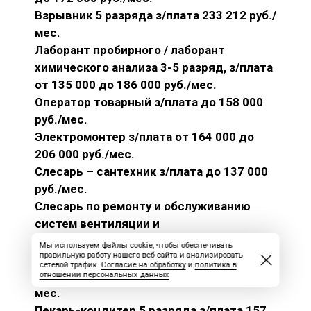
Взрывник 5 разряда з/плата 233 212 руб./
мес.
Лаборант пробирного / лаборант
химического анализа 3-5 разряд, з/плата
от 135 000 до 186 000 руб./мес.
Оператор товарный з/плата до 158 000
руб./мес.
Электромонтер з/плата от 164 000 до
206 000 руб./мес.
Слесарь – сантехник з/плата до 137 000
руб./мес.
Слесарь по ремонту и обслуживанию
систем вентиляции и
кондиционирования 5 разряд, з/плата до
Мы используем файлы cookie, чтобы обеспечивать
правильную работу нашего веб-сайта и анализировать
162 600 руб./мес.
сетевой трафик.
Согласие на обработку
и
политика в
Повар з/плата от 126 000 до 144 000 руб./
отношении персональных данных
мес.
Пекарь-кондитер 5 разряда з/плата 157