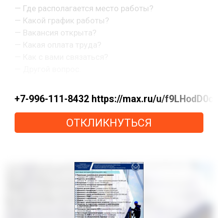
— Где располагается место работы?
— Какой график работы?
— Вакансия открыта?
— Какая оплата труда?
— Как с вами связаться?
— Другой вопрос.
+7-996-111-8432 https://max.ru/u/f9LHod
ОТКЛИКНУТЬСЯ