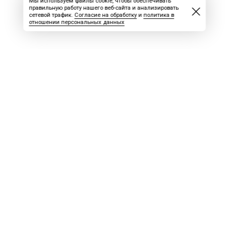
Мы используем файлы cookie, чтобы обеспечивать
правильную работу нашего веб-сайта и анализировать
сетевой трафик.
Согласие на обработку
и
политика в
отношении персональных данных
ВАКАНСИИ
СКАЧАТЬ НОМЕР
РЕКЛАМА
БЛОГ
Вахта
Учредитель: ООО «ПРОФИ»