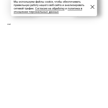
Мы используем файлы cookie, чтобы обеспечивать
правильную работу нашего веб-сайта и анализировать
сетевой трафик.
Согласие на обработку
и
политика в
отношении персональных данных
Какие доплаты и компенсации положен
Работа вахтовым методом связана с
особыми условиями труда, поэтому
законодательство предусматривает ряд
обязательных доплат и компенсаций.
Разберём основные виды выплат,
гарантированных вахтовикам.
1. Оплата сверхурочной работы
При превышении установленной нормы
рабочего времени применяется
дифференцированная система оплаты (ст.