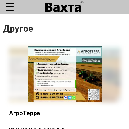
Другое
АгроТерра