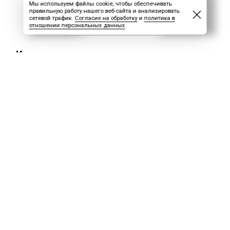
Мы используем файлы cookie, чтобы обеспечивать
правильную работу нашего веб-сайта и анализировать
сетевой трафик.
Согласие на обработку
и
политика в
отношении персональных данных
Какие доплаты и компенсации положен
Работа вахтовым методом связана с
особыми условиями труда, поэтому
законодательство предусматривает ряд
обязательных доплат и компенсаций.
Разберём основные виды выплат,
гарантированных вахтовикам.
1. Оплата сверхурочной работы
При превышении установленной нормы
рабочего времени применяется
дифференцированная система оплаты (ст.