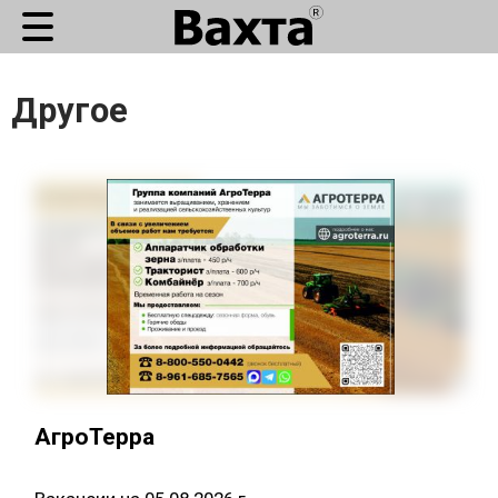
Другое
АгроТерра