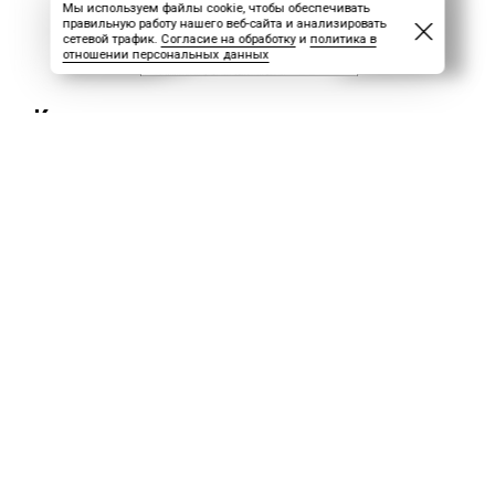
Мы используем файлы cookie, чтобы обеспечивать
правильную работу нашего веб-сайта и анализировать
сетевой трафик.
Согласие на обработку
и
политика в
отношении персональных данных
Какие доплаты и компенсации положен
Работа вахтовым методом связана с
особыми условиями труда, поэтому
законодательство предусматривает ряд
обязательных доплат и компенсаций.
Разберём основные виды выплат,
гарантированных вахтовикам.
1. Оплата сверхурочной работы
При превышении установленной нормы
рабочего времени применяется
дифференцированная система оплаты (ст.