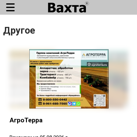
Другое
АгроТерра