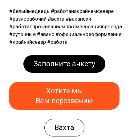
#белыймедведь #работанакрайнемсевере
#разнорабочий #вахта #вакансии
#работаспроживанием #компенсацияпроезда
#суточные #аванс #официальноеоформление
#крайнийсевер #работа
Заполните анкету
Хотите мы
Вам перезвоним
Вахта