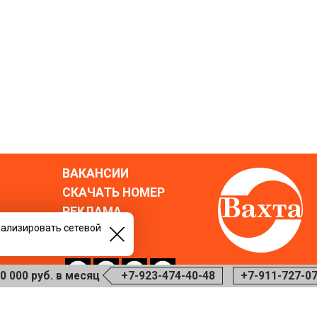
ВАКАНСИИ
СКАЧАТЬ НОМЕР
РЕКЛАМА
нализировать сетевой
БЛОГ
го пола.
 руб. в месяц
+7-923-474-40-48
+7-911-727-0725