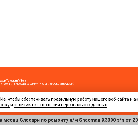
App, Telegram, Viber)
х технологий и массовых коммуникаций (РОСКОМНАДЗОР)
ie, чтобы обеспечивать правильную работу нашего веб-сайта и а
ирование возможно только при условии гиперссылки на сайт www.evahta.ru
кция не может нести ответственность за их содержание.
ботку
и
политика в отношении персональных данных
лежность к определенному полу (мужскому или женскому), вы можете претендовать независимо от ваше
ровать сетевой трафик.
сяц Слесари по ремонту а/м Shacman X3000 з/п от 200 000
12+