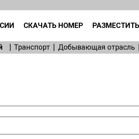
СИИ
СКАЧАТЬ НОМЕР
РАЗМЕСТИТЬ
й
Транспорт
Добывающая отрасль
Производство
IT, интернет
Административный персонал
Без
Общепит
Медицина
Образовани
Бытовые услуги
Сервисное обслу