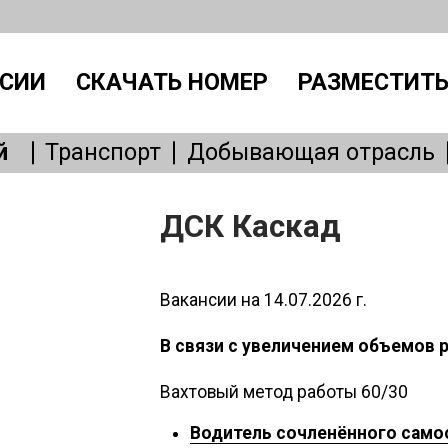
СИИ
СКАЧАТЬ НОМЕР
РАЗМЕСТИТЬ
й
Транспорт
Добывающая отрасль
Производство
IT, интернет
Административный персонал
Без
ДСК Каскад
Общепит
Медицина
Образовани
Бытовые услуги
Сервисное обслу
Вакансии на 14.07.2026 г.
В связи с увеличением объемов 
Вахтовый метод работы 60/30
Водитель сочленённого самосва