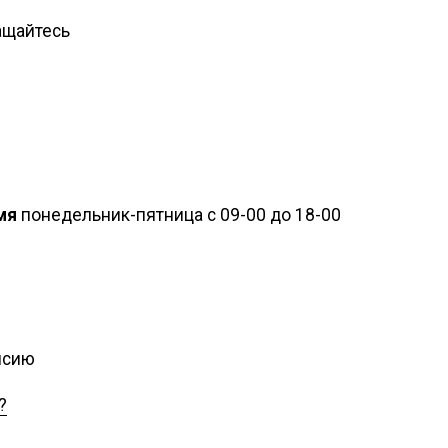
ащайтесь
мя
понедельник-пятница с 09-00 до 18-00
ансию
?