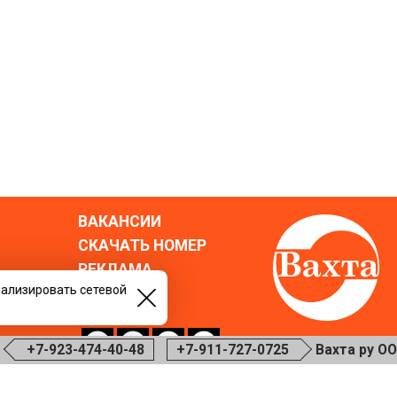
ВАКАНСИИ
СКАЧАТЬ НОМЕР
РЕКЛАМА
нализировать сетевой
БЛОГ
го пола.
23-474-40-48
+7-911-727-0725
Вахта ру ООО МДС 82