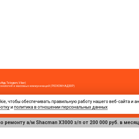
App, Telegram, Viber)
х технологий и массовых коммуникаций (РОСКОМНАДЗОР)
ie, чтобы обеспечивать правильную работу нашего веб-сайта и а
ирование возможно только при условии гиперссылки на сайт www.evahta.ru
кция не может нести ответственность за их содержание.
ботку
и
политика в отношении персональных данных
лежность к определенному полу (мужскому или женскому), вы можете претендовать независимо от ваше
ровать сетевой трафик.
ту а/м Shacman X3000 з/п от 200 000 руб. в месяц
+7-9