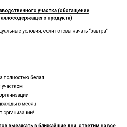
зводственного участка (обогащение
таллосодержащего продукта)
уальные условия, если готовы начать “завтра”
а полностью белая
 участком
т организации
 дважды в месяц
т организации!
отов выезжать в ближайшие дни, ответим на все