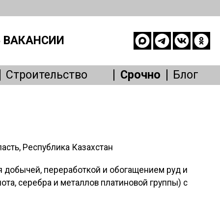
 ВАКАНСИИ
Строительство
Срочно
Блог
опасность
е
живание
Другое
асть, Республика Казахстан
 дoбычeй, переработкой и обогащением руд и
отa, cеребра и метaллов платиновой гpуппы) с