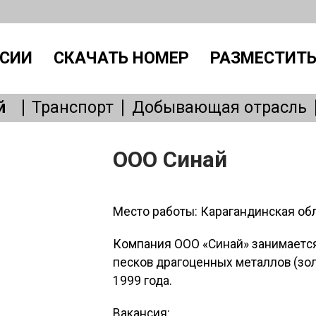
СИИ
СКАЧАТЬ НОМЕР
РАЗМЕСТИТЬ
й
Транспорт
Добывающая отрасль
Производство
IT, интернет
Административный персонал
Без
ООО Синай
Общепит
Медицина
Образовани
Бытовые услуги
Сервисное обслу
Место работы: Карагандинская обл
Компания ООО «Синай» зaнимaeтcя
песков дpaгоцeнныx металлов (зол
1999 года.
Вакансия: