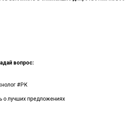
задай вопрос:
хнолог #РК
ть о лучших предложениях