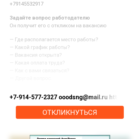
+79145532917
Задайте вопрос работодателю
Он получит его с откликом на вакансию
— Где располагается место работы?
— Какой график работы?
— Вакансия открыта?
— Какая оплата труда?
— Как с вами связаться?
— Другой вопрос.
+7-914-577-2327 ooodsng@mail.ru https://max
ОТКЛИКНУТЬСЯ