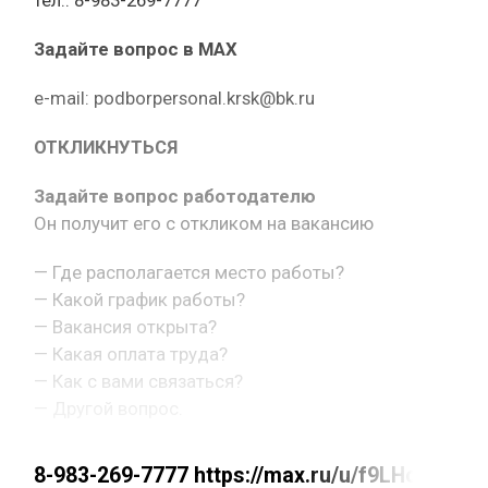
тел.: 8-983-269-7777
Задайте вопрос в MAX
e-mail: podborpersonal.krsk@bk.ru
ОТКЛИКНУТЬСЯ
Задайте вопрос работодателю
Он получит его с откликом на вакансию
— Где располагается место работы?
— Какой график работы?
— Вакансия открыта?
— Какая оплата труда?
— Как с вами связаться?
— Другой вопрос.
8-983-269-7777 https://max.ru/u/f9LHod