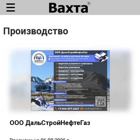
Производство
ООО ДальСтройНефтеГаз