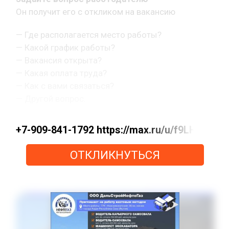
Он получит его с откликом на вакансию
— Где располагается место работы?
— Какой график работы?
— Вакансия открыта?
— Какая оплата труда?
— Как с вами связаться?
— Другой вопрос.
+7-909-841-1792 https://max.ru/u/f9LHo
ОТКЛИКНУТЬСЯ