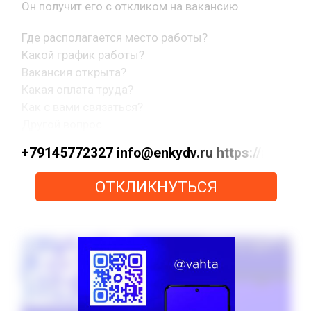
Он получит его с откликом на вакансию
Где располагается место работы?
Какой график работы?
Вакансия открыта?
Какая оплата труда?
Как с вами связаться?
Другой вопрос.
+79145772327 info@enkydv.ru https://max
ОТКЛИКНУТЬСЯ