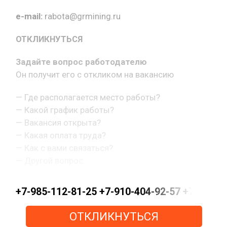
e-mail:
rabota@grmining.ru
ОТКЛИКНУТЬСЯ
Задайте вопрос работодателю
Он получит его с откликом на вакансию
— Где располагается место работы?
— Какой график работы?
— Вакансия открыта?
— Какая оплата труда?
— Как с вами связаться?
— Другой вопрос.
+7-985-112-81-25 +7-910-404-92-57 +7-915-15
ОТКЛИКНУТЬСЯ