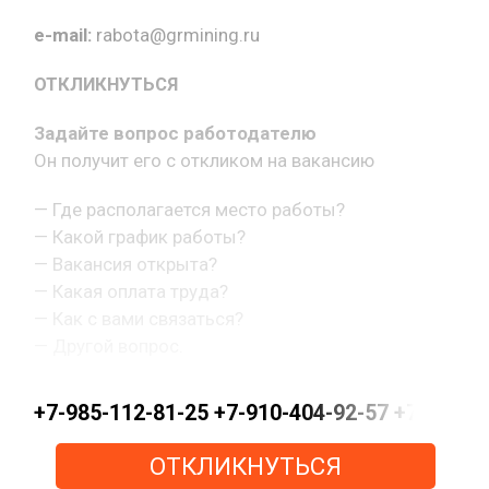
e-mail:
rabota@grmining.ru
ОТКЛИКНУТЬСЯ
Задайте вопрос работодателю
Он получит его с откликом на вакансию
— Где располагается место работы?
— Какой график работы?
— Вакансия открыта?
— Какая оплата труда?
— Как с вами связаться?
— Другой вопрос.
+7-985-112-81-25 +7-910-404-92-57 +7-915-15
ОТКЛИКНУТЬСЯ