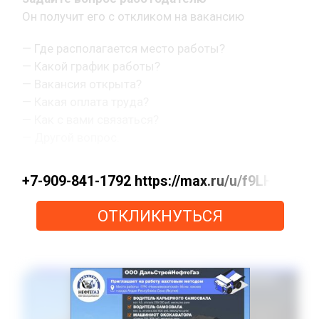
Он получит его с откликом на вакансию
— Где располагается место работы?
— Какой график работы?
— Вакансия открыта?
— Какая оплата труда?
— Как с вами связаться?
— Другой вопрос.
+7-909-841-1792 https://max.ru/u/f9LHo
ОТКЛИКНУТЬСЯ