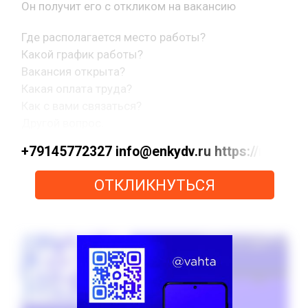
Он получит его с откликом на вакансию
Где располагается место работы?
Какой график работы?
Вакансия открыта?
Какая оплата труда?
Как с вами связаться?
Другой вопрос.
+79145772327 info@enkydv.ru https://max
ОТКЛИКНУТЬСЯ