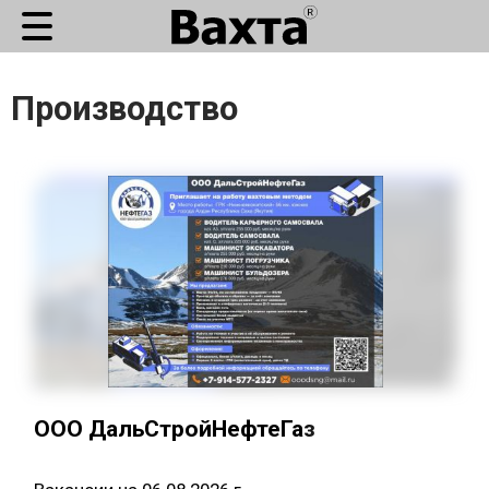
Производство
ООО ДальСтройНефтеГаз