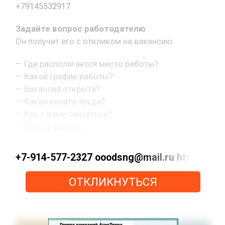
+79145532917
Задайте вопрос работодателю
Он получит его с откликом на вакансию
— Где располагается место работы?
— Какой график работы?
— Вакансия открыта?
— Какая оплата труда?
— Как с вами связаться?
— Другой вопрос.
+7-914-577-2327 ooodsng@mail.ru https://max
ОТКЛИКНУТЬСЯ