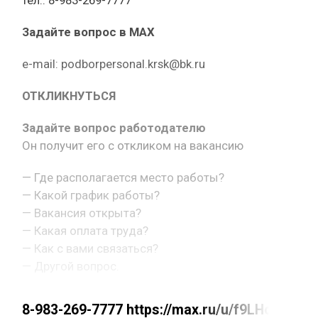
тел.: 8-983-269-7777
Задайте вопрос в MAX
e-mail: podborpersonal.krsk@bk.ru
ОТКЛИКНУТЬСЯ
Задайте вопрос работодателю
Он получит его с откликом на вакансию
— Где располагается место работы?
— Какой график работы?
— Вакансия открыта?
— Какая оплата труда?
— Как с вами связаться?
— Другой вопрос.
8-983-269-7777 https://max.ru/u/f9LHod