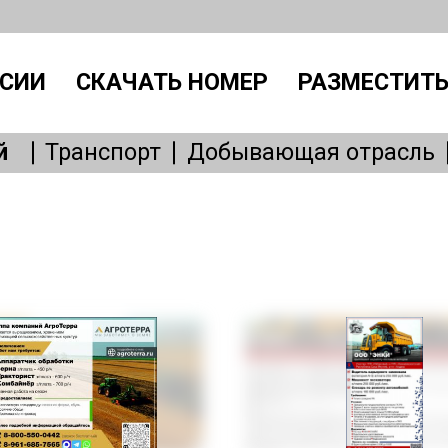
СИИ
СКАЧАТЬ НОМЕР
РАЗМЕСТИТЬ
й
Транспорт
Добывающая отрасль
Производство
IT, интернет
Административный персонал
Без
Общепит
Медицина
Образовани
Бытовые услуги
Сервисное обслу