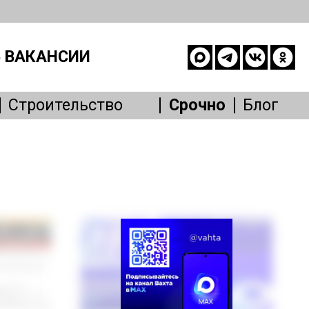
 ВАКАНСИИ
Строительство
Срочно
Блог
опасность
е
живание
Другое