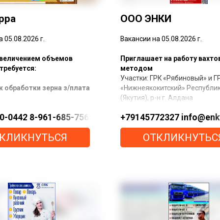
рра
ООО ЭНКИ
 05.08.2026 г.
Вакансии на 05.08.2026 г.
 увеличением объемов
Приглашает на работу вахт
требуется:
методом
Участки: ГРК «Рябиновый» и Г
к обработки зерна з/плата
«Нижнеякокитский» Республик
(Якутия), р-н г. Алдана
 з/плата - 600 р/ч
u/vahta
50-0442 8-961-685-7565 https://max.ru/u/f9LHodD
+79145772327 info@enk
з/плата - 700 р/ч
Водитель карьерного самос
работа на сезон
(категория А‑3) з/плата 255 0
КЛИКНУТЬСЯ
ОТКЛИКНУТЬС
мес.
ставляем:
Машинист экскаватора з/пла
000 руб./мес.
ю спецодежду: сезонная
Слесарь по ремонту автомоб
вь
плата 195 000 руб./мес.
беды
Требования:
е и проезд
подробной информацией
Только граждане РФ.
есь
Условия: