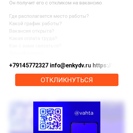
Он получит его с откликом на вакансию
Где располагается место работы?
Какой график работы?
Вакансия открыта?
Какая оплата труда?
Как с вами связаться?
Другой вопрос.
+79145772327 info@enkydv.ru https://max
ОТКЛИКНУТЬСЯ