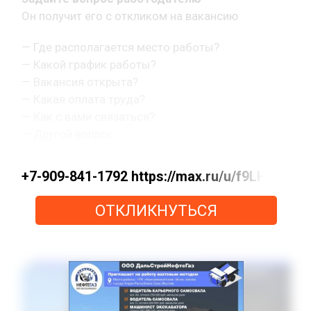
Он получит его с откликом на вакансию
— Где располагается место работы?
— Какой график работы?
— Вакансия открыта?
— Какая оплата труда?
— Как с вами связаться?
— Другой вопрос.
+7-909-841-1792 https://max.ru/u/f9LHo
ОТКЛИКНУТЬСЯ