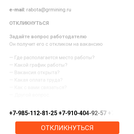
e-mail:
rabota@grmining.ru
ОТКЛИКНУТЬСЯ
Задайте вопрос работодателю
Он получит его с откликом на вакансию
— Где располагается место работы?
— Какой график работы?
— Вакансия открыта?
— Какая оплата труда?
— Как с вами связаться?
— Другой вопрос.
+7-985-112-81-25 +7-910-404-92-57 +7-915-15
ОТКЛИКНУТЬСЯ