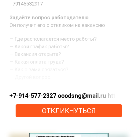
+79145532917
Задайте вопрос работодателю
Он получит его с откликом на вакансию
— Где располагается место работы?
— Какой график работы?
— Вакансия открыта?
— Какая оплата труда?
— Как с вами связаться?
— Другой вопрос.
+7-914-577-2327 ooodsng@mail.ru https://max
ОТКЛИКНУТЬСЯ