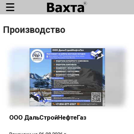
Производство
ООО ДальСтройНефтеГаз