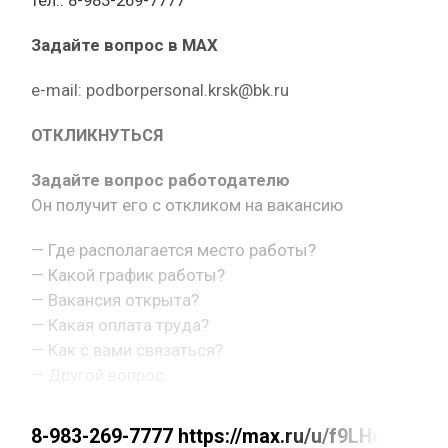
тел.: 8-983-269-7777
Задайте вопрос в MAX
e-mail: podborpersonal.krsk@bk.ru
ОТКЛИКНУТЬСЯ
Задайте вопрос работодателю
Он получит его с откликом на вакансию
— Где располагается место работы?
— Какой график работы?
— Вакансия открыта?
— Какая оплата труда?
— Как с вами связаться?
— Другой вопрос.
8-983-269-7777 https://max.ru/u/f9LHod