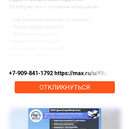
Он получит его с откликом на вакансию
— Где располагается место работы?
— Какой график работы?
— Вакансия открыта?
— Какая оплата труда?
— Как с вами связаться?
— Другой вопрос.
+7-909-841-1792 https://max.ru/u/f9LHo
ОТКЛИКНУТЬСЯ