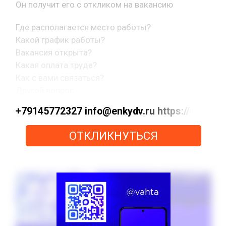
Он получит его с откликом на вакансию
Где располагается место работы?
Какой график работы?
Вакансия открыта?
Какая оплата труда?
Как с вами связаться?
Другой вопрос.
+79145772327 info@enkydv.ru https://max
ОТКЛИКНУТЬСЯ