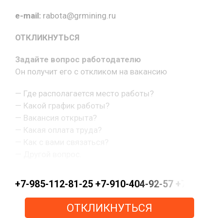
e-mail:
rabota@grmining.ru
ОТКЛИКНУТЬСЯ
Задайте вопрос работодателю
Он получит его с откликом на вакансию
— Где располагается место работы?
— Какой график работы?
— Вакансия открыта?
— Какая оплата труда?
— Как с вами связаться?
— Другой вопрос.
+7-985-112-81-25 +7-910-404-92-57 +7-915-15
ОТКЛИКНУТЬСЯ