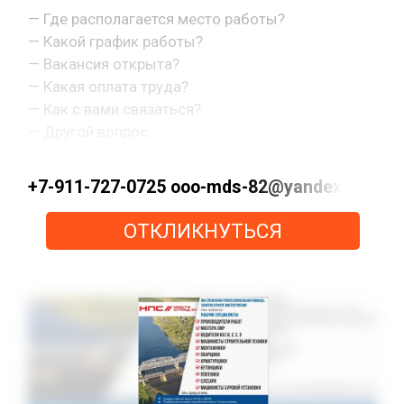
— Где располагается место работы?
— Какой график работы?
— Вакансия открыта?
— Какая оплата труда?
— Как с вами связаться?
— Другой вопрос.
+7-911-727-0725 ooo-mds-82@yandex.ru ht
ОТКЛИКНУТЬСЯ