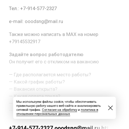
Тел.: +7-914-577-2327
e-mail: ooodsng@mail.ru
Также можно написать в MAX на номер
+79145532917
Задайте вопрос работодателю
Он получит его с откликом на вакансию
— Где располагается место работы?
— Какой график работы?
— Вакансия открыта?
— Какая оплата труда?
Мы используем файлы cookie, чтобы обеспечивать
— Как с вами связаться?
правильную работу нашего веб-сайта и анализировать
— Другой вопрос.
сетевой трафик.
Согласие на обработку
и
политика в
отношении персональных данных
+7-914-577-2327 ooodsng@mail.ru https://max