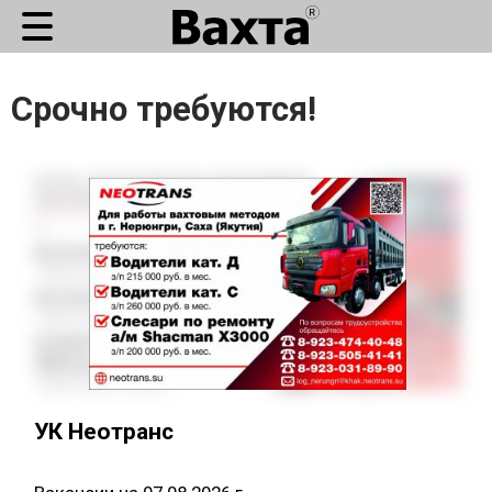
Срочно требуются!
УК Неотранс