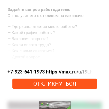
Задайте вопрос работодателю
Он получит его с откликом на вакансию
— Где располагается место работы?
— Какой график работы?
— Вакансия открыта?
— Какая оплата труда?
— Как с вами связаться?
— Другой вопрос.
+7-923-641-1973 https://max.ru/u/f9LHod
ОТКЛИКНУТЬСЯ