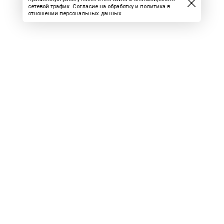
сетевой трафик.
Согласие на обработку
и
политика в
отношении персональных данных
ВАКАНСИИ
СКАЧАТЬ НОМЕР
РЕКЛАМА
БЛОГ
Вахта
Учредитель: ООО «ПРОФИ»
Главный редактор: Пятаев Алексей Владимирович e-mail:
epresse@mail.ru
тел. 8 906 977 66 66 (WhatsApp, Telegram, Viber)
СМИ «Вахта» зарегистрирована в Федеральной службе по надзору в сфере связи, информационных технологий и массовых