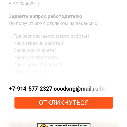
+79145532917
Задайте вопрос работодателю
Он получит его с откликом на вакансию
— Где располагается место работы?
— Какой график работы?
— Вакансия открыта?
— Какая оплата труда?
— Как с вами связаться?
— Другой вопрос.
+7-914-577-2327 ooodsng@mail.ru https://max
ОТКЛИКНУТЬСЯ