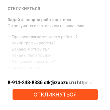
ОТКЛИКНУТЬСЯ
Задайте вопрос работодателю
Он получит его с откликом на вакансию
— Где располагается место работы?
— Какой график работы?
— Вакансия открыта?
— Какая оплата труда?
— Как с вами связаться?
— Другой вопрос.
8-914-248-8386 otk@zaozur.ru https://max.ru
ОТКЛИКНУТЬСЯ