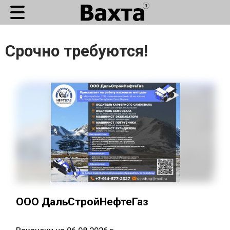
Срочно требуются!
ООО ДальСтройНефтеГаз