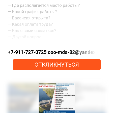
— Где располагается место работы?
— Какой график работы?
— Вакансия открыта?
— Какая оплата труда?
— Как с вами связаться?
— Другой вопрос.
+7-911-727-0725 ooo-mds-82@yandex.ru ht
ОТКЛИКНУТЬСЯ