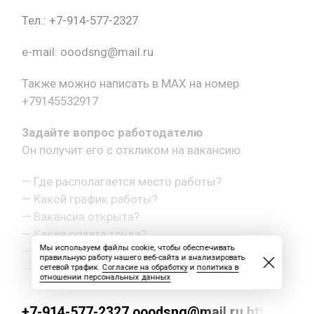
Тел.: +7-914-577-2327
e-mail: ooodsng@mail.ru
Также можно написать в MAX на номер
+79145532917
Задайте вопрос работодателю
Он получит его с откликом на вакансию
— Где располагается место работы?
— Какой график работы?
— Вакансия открыта?
— Какая оплата труда?
Мы используем файлы cookie, чтобы обеспечивать
— Как с вами связаться?
правильную работу нашего веб-сайта и анализировать
— Другой вопрос.
сетевой трафик.
Согласие на обработку
и
политика в
отношении персональных данных
+7-914-577-2327 ooodsng@mail.ru https://max