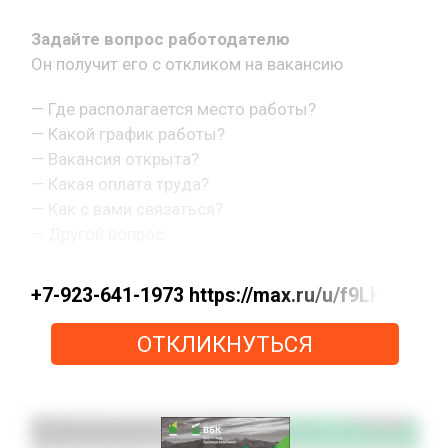
Задайте вопрос работодателю
Он получит его с откликом на вакансию
— Где располагается место работы?
— Какой график работы?
— Вакансия открыта?
— Какая оплата труда?
— Как с вами связаться?
— Другой вопрос.
+7-923-641-1973 https://max.ru/u/f9LHod
ОТКЛИКНУТЬСЯ