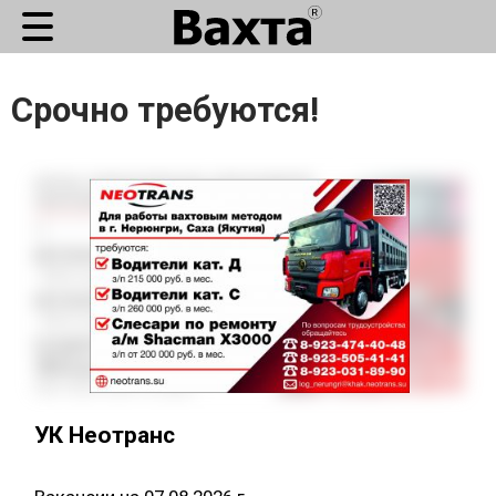
Срочно требуются!
УК Неотранс