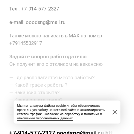
Тел.: +7-914-577-2327
e-mail: ooodsng@mail.ru
Также можно написать в MAX на номер
+79145532917
Задайте вопрос работодателю
Он получит его с откликом на вакансию
— Где располагается место работы?
— Какой график работы?
— Вакансия открыта?
— Какая оплата труда?
Мы используем файлы cookie, чтобы обеспечивать
— Как с вами связаться?
правильную работу нашего веб-сайта и анализировать
— Другой вопрос.
сетевой трафик.
Согласие на обработку
и
политика в
отношении персональных данных
+7-914-577-2327 ooodsng@mail.ru https://max