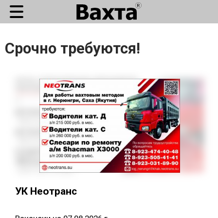
Срочно требуются!
УК Неотранс