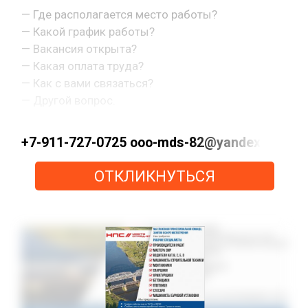
— Где располагается место работы?
— Какой график работы?
— Вакансия открыта?
— Какая оплата труда?
— Как с вами связаться?
— Другой вопрос.
+7-911-727-0725 ooo-mds-82@yandex.ru ht
ОТКЛИКНУТЬСЯ