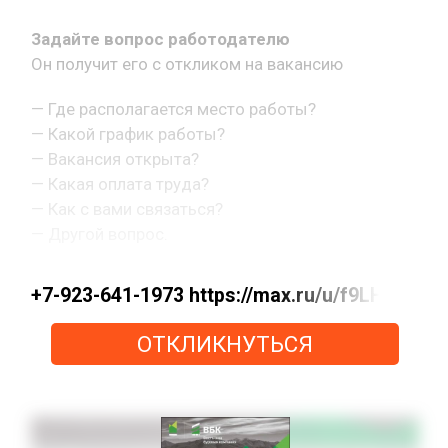
Задайте вопрос работодателю
Он получит его с откликом на вакансию
— Где располагается место работы?
— Какой график работы?
— Вакансия открыта?
— Какая оплата труда?
— Как с вами связаться?
— Другой вопрос.
+7-923-641-1973 https://max.ru/u/f9LHod
ОТКЛИКНУТЬСЯ