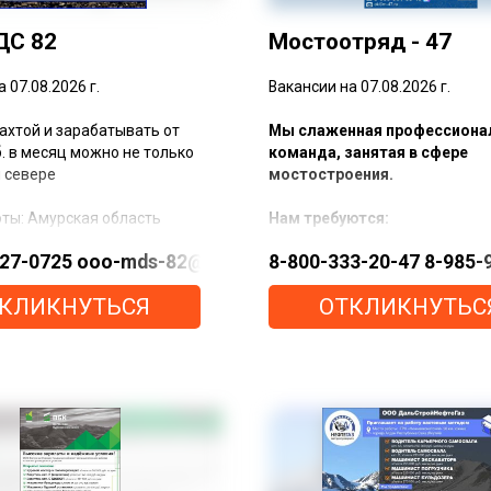
ДС 82
Мостоотряд - 47
 07.08.2026 г.
Вакансии на 07.08.2026 г.
ахтой и зарабатывать от
Мы слаженная профессиона
б. в месяц можно не только
команда, занятая в сфере
 севере
мостостроения.
ты: Амурская область
Нам требуются:
1-89-90 https://max.ru/u/f9LHodD0cOJTIIurvClRVq6
727-0725 ooo-mds-82@yandex.ru https://max.ru/u/
8-800-333-20-47 8-985-
тся:
Производители работ
Мастера СМР
КЛИКНУТЬСЯ
ОТКЛИКНУТЬС
грузового
Водители кат.В, С, Е, D
орта кат.С з/плата 9 500
Машинисты строительной т
ну (на руки)
Монтажники
автогрейдера Shantui з/
Сварщики
00 руб. за смену (на руки)
Арматурщики
рщик з/плата: 8 000 руб.
Бетонщики
на руки)
Плотники
гаем:
Слесари
Машинисты буровой установ