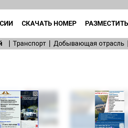
СИИ
СКАЧАТЬ НОМЕР
РАЗМЕСТИТЬ
й
Транспорт
Добывающая отрасль
Производство
IT, интернет
Административный персонал
Без
Общепит
Медицина
Образовани
Бытовые услуги
Сервисное обслу