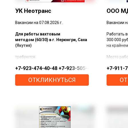
УК Неотранс
ООО М
Вакансии на 07.08.2026 г.
Вакансии на
Для работы вахтовым
Работать в
методом (60/30) в г. Нерюнгри, Саха
300 000 ру
(Якутия)
на крайнем
требуются:
Место рабо
+7-923-474-40-48 +7-923-505-41-41 +7-923-03
+7-911-
Водители кат. Д з/п 215 000 руб. в
Нам требую
месяц
ОТКЛИКНУТЬСЯ
ОТ
Водители кат. С з/п 260 000 руб. в
Водитель 
месяц
автотрансп
Слесари по ремонту а/м Shacman
руб. за сме
X3000 з/п 200 000 руб. в месяц
Машинист 
По вопросам трудоустройства
плата 10 0
обращайтесь
Электросва
за смену (
Тел.:
+7-923-474-40-48
Мы предла