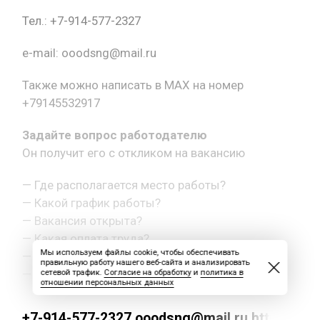
Тел.: +7-914-577-2327
e-mail: ooodsng@mail.ru
Также можно написать в MAX на номер
+79145532917
Задайте вопрос работодателю
Он получит его с откликом на вакансию
— Где располагается место работы?
— Какой график работы?
— Вакансия открыта?
— Какая оплата труда?
Мы используем файлы cookie, чтобы обеспечивать
— Как с вами связаться?
правильную работу нашего веб-сайта и анализировать
— Другой вопрос.
сетевой трафик.
Согласие на обработку
и
политика в
отношении персональных данных
+7-914-577-2327 ooodsng@mail.ru https://max