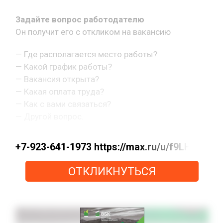
Задайте вопрос работодателю
Он получит его с откликом на вакансию
— Где располагается место работы?
— Какой график работы?
— Вакансия открыта?
— Какая оплата труда?
— Как с вами связаться?
— Другой вопрос.
+7-923-641-1973 https://max.ru/u/f9LHod
ОТКЛИКНУТЬСЯ