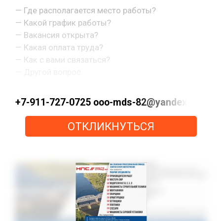
— Где располагается место работы?
— Какой график работы?
— Вакансия открыта?
— Какая оплата труда?
— Как с вами связаться?
— Другой вопрос.
+7-911-727-0725 ooo-mds-82@yandex.ru ht
ОТКЛИКНУТЬСЯ