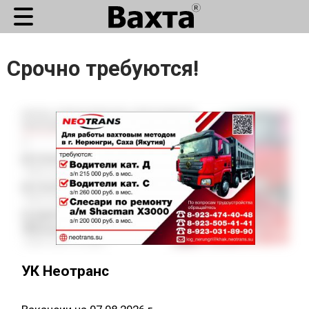
Срочно требуются!
УК Неотранс