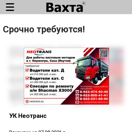
Срочно требуются!
УК Неотранс