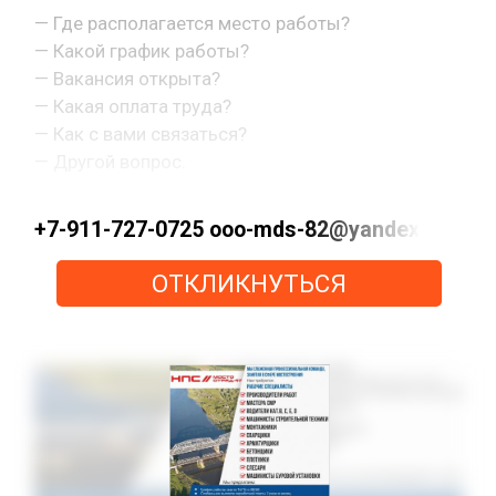
— Где располагается место работы?
— Какой график работы?
— Вакансия открыта?
— Какая оплата труда?
— Как с вами связаться?
— Другой вопрос.
+7-911-727-0725 ooo-mds-82@yandex.ru ht
ОТКЛИКНУТЬСЯ