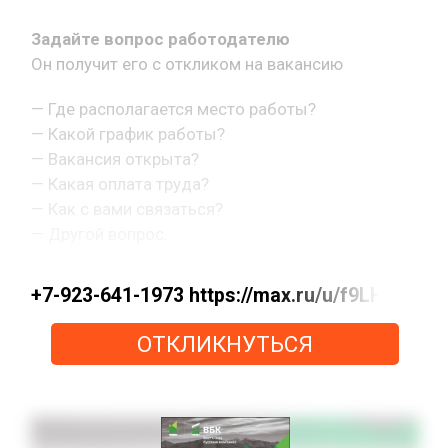
Задайте вопрос работодателю
Он получит его с откликом на вакансию
— Где располагается место работы?
— Какой график работы?
— Вакансия открыта?
— Какая оплата труда?
— Как с вами связаться?
— Другой вопрос.
+7-923-641-1973 https://max.ru/u/f9LHod
ОТКЛИКНУТЬСЯ