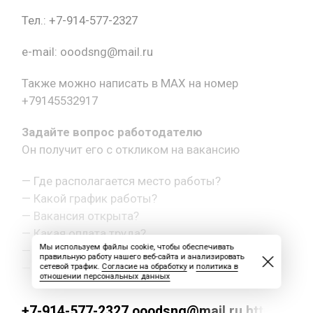
Тел.: +7-914-577-2327
e-mail: ooodsng@mail.ru
Также можно написать в MAX на номер
+79145532917
Задайте вопрос работодателю
Он получит его с откликом на вакансию
— Где располагается место работы?
— Какой график работы?
— Вакансия открыта?
— Какая оплата труда?
Мы используем файлы cookie, чтобы обеспечивать
— Как с вами связаться?
правильную работу нашего веб-сайта и анализировать
— Другой вопрос.
сетевой трафик.
Согласие на обработку
и
политика в
отношении персональных данных
+7-914-577-2327 ooodsng@mail.ru https://max