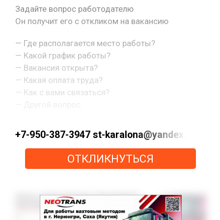
Задайте вопрос работодателю
Он получит его с откликом на вакансию
— Где располагается место работы?
— Какой график работы?
— Вакансия открыта?
— Какая оплата труда?
— Как с вами связаться?
— Другой вопрос.
+7-950-387-3947 st-karalona@yandex.ru htt
ОТКЛИКНУТЬСЯ