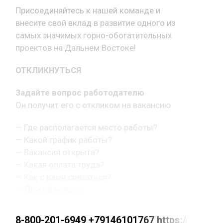
Присоединяйтесь к нашей команде и
внесите свой вклад в развитие одного из
самых значимых горно-обогатительных
проектов на Дальнем Востоке!
ОТКЛИКНУТЬСЯ
Задайте вопрос работодателю
Он получит его с откликом на вакансию
— Где располагается место работы?
— Какой график работы?
— Вакансия открыта?
— Какая оплата труда?
— Как с вами связаться?
— Другой вопрос.
8-800-201-6949 +79146101767 https://max.