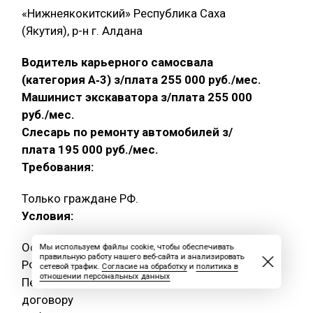
«Нижнеякокитский» Республика Саха
(Якутия), р-н г. Алдана
Водитель карьерного самосвала
(категория А‑3) з/плата 255 000 руб./мес.
Машинист экскаватора з/плата 255 000
руб./мес.
Слесарь по ремонту автомобилей з/
плата 195 000 руб./мес.
Требования:
Только граждане РФ.
Условия:
Официальное трудоустройство согласно ТК
Мы используем файлы cookie, чтобы обеспечивать
правильную работу нашего веб-сайта и анализировать
РФ
сетевой трафик.
Согласие на обработку
и
политика в
отношении персональных данных
Первые 2 вахты трудоустройство по гпх
договору