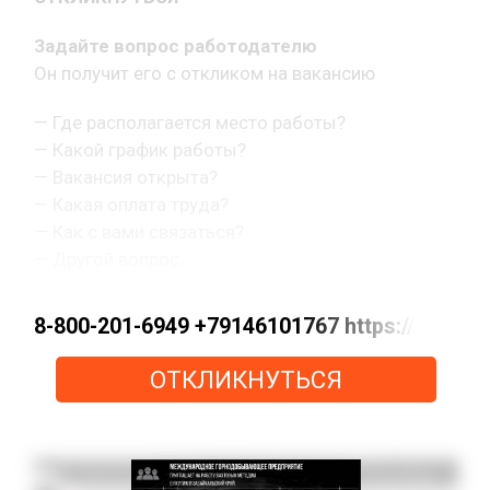
Задайте вопрос работодателю
Он получит его с откликом на вакансию
— Где располагается место работы?
— Какой график работы?
— Вакансия открыта?
— Какая оплата труда?
— Как с вами связаться?
— Другой вопрос.
8-800-201-6949 +79146101767 https://max.
ОТКЛИКНУТЬСЯ