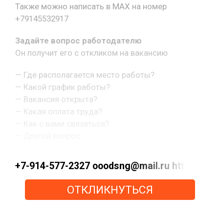
Также можно написать в MAX на номер
+79145532917
Задайте вопрос работодателю
Он получит его с откликом на вакансию
— Где располагается место работы?
— Какой график работы?
— Вакансия открыта?
— Какая оплата труда?
— Как с вами связаться?
— Другой вопрос.
+7-914-577-2327 ooodsng@mail.ru https://max
ОТКЛИКНУТЬСЯ