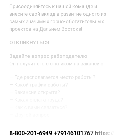
Присоединяйтесь к нашей команде и
внесите свой вклад в развитие одного из
самых значимых горно-обогатительных
проектов на Дальнем Востоке!
ОТКЛИКНУТЬСЯ
Задайте вопрос работодателю
Он получит его с откликом на вакансию
— Где располагается место работы?
— Какой график работы?
— Вакансия открыта?
— Какая оплата труда?
— Как с вами связаться?
— Другой вопрос.
8-800-201-6949 +79146101767 https://max.