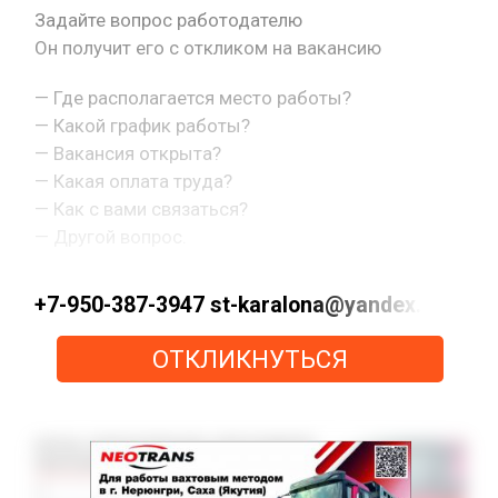
Задайте вопрос работодателю
Он получит его с откликом на вакансию
— Где располагается место работы?
— Какой график работы?
— Вакансия открыта?
— Какая оплата труда?
— Как с вами связаться?
— Другой вопрос.
+7-950-387-3947 st-karalona@yandex.ru htt
ОТКЛИКНУТЬСЯ