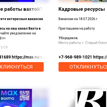
ке работы вахтой?
Кадровые ресурсы
тите интересные вакансии
Вакансии на 18.07.2026 г.
сь на наш канал Вахта в
Приглашаем на работу
чайте уведомление на
тфон
Уборщиков
Место работы: г. Старый Оско
ТЬСЯ
Мы предлагаем
.ru/u/f9LHodD0cOLcdStnsOi0HbV4o5gLokgaKAd7RS6uJ
1689 https://max.ru/vahta
+7-968-989-1021 https
max.ru/vahta в MAX мы:
Стабильную з/плату от 80 000 
КЛИКНУТЬСЯ
ОТКЛИКНУТЬС
 только реальные вакансии
мес.
м работодателей
Вахтовый метод работ
м честные условия — без
Предоставление питания
» после трудоустройства
Проживание
опытом и отвечаем на
Компенсацию проезда
Хотите узнать подробности?
Звоните или пишите
, чтобы получать лучшие
ия первым
+7-968-989-1021