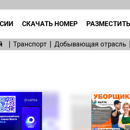
СИИ
СКАЧАТЬ НОМЕР
РАЗМЕСТИТЬ
й
Транспорт
Добывающая отрасль
Производство
IT, интернет
Административный персонал
Без
Общепит
Медицина
Образовани
Бытовые услуги
Сервисное обслу