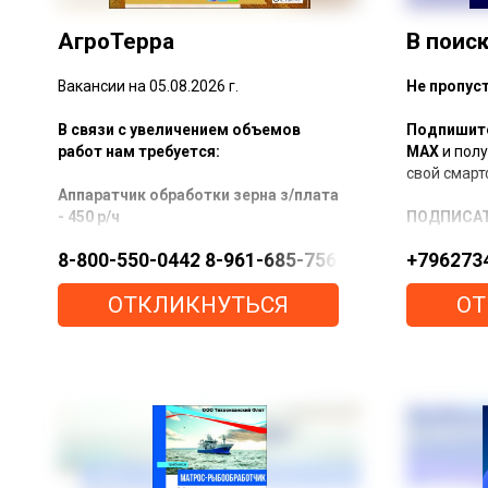
АгроТерра
В поис
Вакансии на 05.08.2026 г.
Не пропус
В связи с увеличением объемов
Подпишите
работ нам требуется:
МАХ
и полу
свой смар
Аппаратчик обработки зерна з/плата
- 450 р/ч
ПОДПИСА
Тракторист з/плата - 600 р/ч
8-800-550-0442 8-961-685-7565 https://max
+7962734
Комбайнёр з/плата - 700 р/ч
На канале 
Временная работа на сезон
ОТКЛИКНУТЬСЯ
ОТ
- собираем
Мы предоставляем:
- проверяе
- публикуе
Бесплатную спецодежду: сезонная
«сюрпризов
форма, обувь
- делимся 
Горячие обеды
вопросы
Проживание и проезд
За более подробной информацией
Подпишись
обращайтесь
предложен