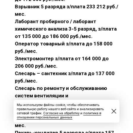
Взрывник 5 разряда з/плата 233 212 руб./
мес.
Лаборант пробирного / лаборант
химического анализа 3-5 разряд, з/плата
от 135 000 до 186 000 руб./мес.
Оператор товарный з/плата до 158 000
руб./мес.
Электромонтер з/плата от 164 000 до
206 000 руб./мес.
Слесарь – сантехник з/плата до 137 000
руб./мес.
Слесарь по ремонту и обслуживанию
систем вентиляции и
кондиционирования 5 разряд, з/плата до
Мы используем файлы cookie, чтобы обеспечивать
правильную работу нашего веб-сайта и анализировать
162 600 руб./мес.
сетевой трафик.
Согласие на обработку
и
политика в
Повар з/плата от 126 000 до 144 000 руб./
отношении персональных данных
мес.
Пекарь-кондитер 5 разряда з/плата 157