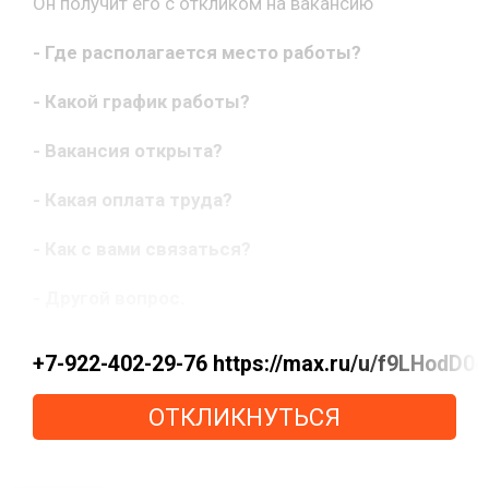
Он получит его с откликом на вакансию
- Где располагается место работы?
- Какой график работы?
- Вакансия открыта?
- Какая оплата труда?
- Как с вами связаться?
- Другой вопрос.
+7-922-402-29-76 https://max.ru/u/f9LHodD
ОТКЛИКНУТЬСЯ