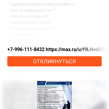
— Где располагается место работы?
— Какой график работы?
— Вакансия открыта?
— Какая оплата труда?
— Как с вами связаться?
— Другой вопрос.
+7-996-111-8432 https://max.ru/u/f9LHod
ОТКЛИКНУТЬСЯ