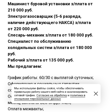
Машинист буровой установки з/плата от
210 000 руб.
Электрогазосварщик (5-6 разряда,
наличие действующего НАКСА) з/плата
от 220 000 руб.
Слесарь-механик з/плата от 180 000 руб.
Специалист по обслуживанию
холодильных систем з/плата от 180 000
руб.
Рабочий з/плата от 135 000 руб.
Мы предлагаем:
График работы: 60/30 с выплатой суточных;
Оформление и социальные гарантии
Мы используем файлы cookie, чтобы обеспечивать
согласно ТК РФ;
правильную работу нашего веб-сайта и анализировать
сетевой трафик.
Согласие на обработку
и
политика в
Официальную заработную плату 2 раза в
отношении персональных данных
месяц, выплаты БЕЗ ЗАДЕРЖЕК;
Оплата межвахты;