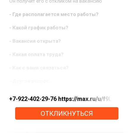
Он получит его с откликом на вакансию
- Где располагается место работы?
- Какой график работы?
- Вакансия открыта?
- Какая оплата труда?
- Как с вами связаться?
- Другой вопрос.
+7-922-402-29-76 https://max.ru/u/f9LHodD
ОТКЛИКНУТЬСЯ