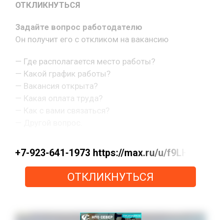
ОТКЛИКНУТЬСЯ
Задайте вопрос работодателю
Он получит его с откликом на вакансию
— Где располагается место работы?
— Какой график работы?
— Вакансия открыта?
— Какая оплата труда?
— Как с вами связаться?
— Другой вопрос.
+7-923-641-1973 https://max.ru/u/f9LHod
ОТКЛИКНУТЬСЯ