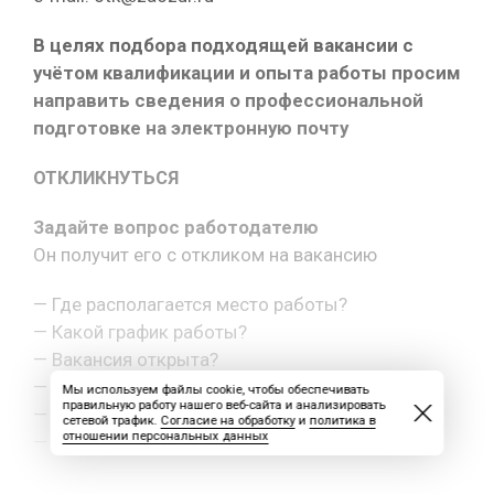
В целях подбора подходящей вакансии с
учётом квалификации и опыта работы просим
направить сведения о профессиональной
подготовке на электронную почту
ОТКЛИКНУТЬСЯ
Задайте вопрос работодателю
Он получит его с откликом на вакансию
— Где располагается место работы?
— Какой график работы?
— Вакансия открыта?
— Какая оплата труда?
Мы используем файлы cookie, чтобы обеспечивать
правильную работу нашего веб-сайта и анализировать
— Как с вами связаться?
сетевой трафик.
Согласие на обработку
и
политика в
отношении персональных данных
— Другой вопрос.