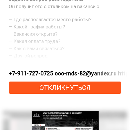
Он получит его с откликом на вакансию
— Где располагается место работы?
— Какой график работы?
— Вакансия открыта?
— Какая оплата труда?
— Как с вами связаться?
— Другой вопрос.
+7-911-727-0725 ooo-mds-82@yandex.ru ht
ОТКЛИКНУТЬСЯ