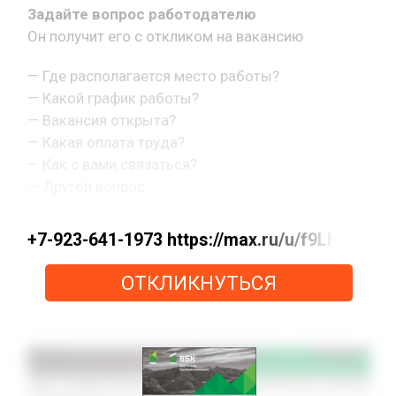
Задайте вопрос работодателю
Он получит его с откликом на вакансию
— Где располагается место работы?
— Какой график работы?
— Вакансия открыта?
— Какая оплата труда?
— Как с вами связаться?
— Другой вопрос.
+7-923-641-1973 https://max.ru/u/f9LHod
ОТКЛИКНУТЬСЯ