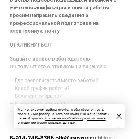
учётом квалификации и опыта работы
просим направить сведения о
профессиональной подготовке на
электронную почту
ОТКЛИКНУТЬСЯ
Задайте вопрос работодателю
Он получит его с откликом на вакансию
— Где располагается место работы?
— Какой график работы?
— Вакансия открыта?
— Какая оплата труда?
Мы используем файлы cookie, чтобы обеспечивать
— Как с вами связаться?
правильную работу нашего веб-сайта и анализировать
— Другой вопрос.
сетевой трафик.
Согласие на обработку
и
политика в
отношении персональных данных
8-914-248-8386 otk@zaozur.ru https://max.ru