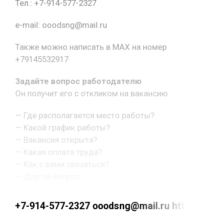
Тел.: +7-914-577-2327
e-mail: ooodsng@mail.ru
Также можно написать в MAX на номер
+79145532917
Задайте вопрос работодателю
Он получит его с откликом на вакансию
— Где располагается место работы?
— Какой график работы?
— Вакансия открыта?
— Какая оплата труда?
— Как с вами связаться?
— Другой вопрос.
+7-914-577-2327 ooodsng@mail.ru https://max