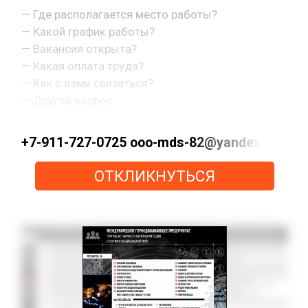
— Где располагается место работы?
— Какой график работы?
— Вакансия открыта?
— Какая оплата труда?
— Как с вами связаться?
— Другой вопрос.
+7-911-727-0725 ooo-mds-82@yandex.ru ht
ОТКЛИКНУТЬСЯ